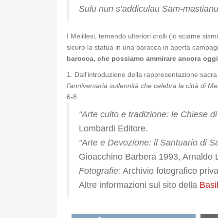
Sulu nun s’addiculau Sam-mastianu
I Melillesi, temendo ulteriori crolli (lo sciame si
sicuro la statua in una baracca in aperta campagn
barocca, che possiamo ammirare ancora oggi, p
1. Dall’introduzione della rappresentazione sacr
l’anniversaria sollennità che celebra la città di Me
6-8.
“Arte culto e tradizione: le Chiese di 
Lombardi Editore.
“Arte e Devozione: il Santuario di Sa
Gioacchino Barbera 1993, Arnaldo 
Fotografie:
Archivio fotografico priva
Altre informazioni sul sito della
Basi