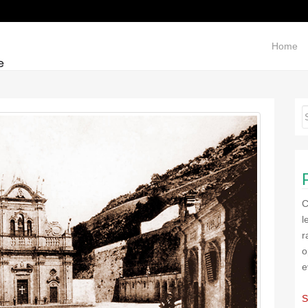
Home
C
l
r
o
e
S