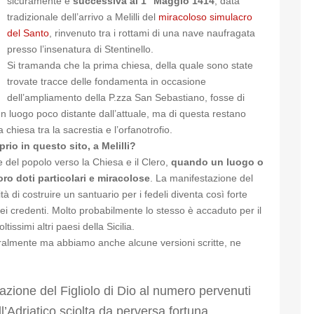
sicuramente è
successiva al 1° Maggio 1414
, data
tradizionale dell’arrivo a Melilli del
miracoloso simulacro
del Santo
, rinvenuto tra i rottami di una nave naufragata
presso l’insenatura di Stentinello.
Si tramanda che la prima chiesa, della quale sono state
trovate tracce delle fondamenta in occasione
dell’ampliamento della P.zza San Sebastiano, fosse di
un luogo poco distante dall’attuale, ma di questa restano
 chiesa tra la sacrestia e l’orfanotrofio.
rio in questo sito, a Melilli?
del popolo verso la Chiesa e il Clero,
quando un luogo o
oro doti particolari e miracolose
. La manifestazione del
 di costruire un santuario per i fedeli diventa così forte
ei credenti. Molto probabilmente lo stesso è accaduto per il
ssimi altri paesi della Sicilia.
oralmente ma abbiamo anche alcune versioni scritte, ne
rnazione del Figliolo di Dio al numero pervenuti
driatico sciolta da perversa fortuna