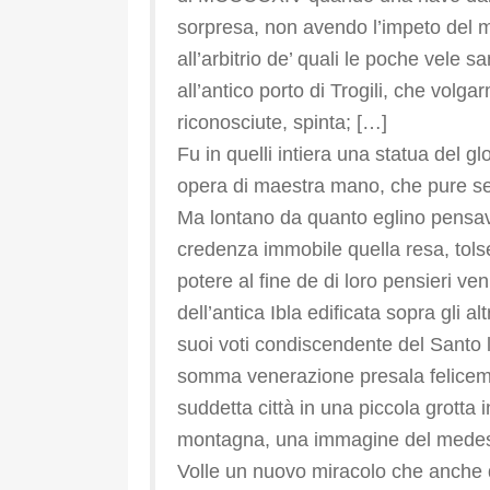
sorpresa, non avendo l’impeto del m
all’arbitrio de’ quali le poche vele 
all’antico porto di Trogili, che vol
riconosciute, spinta; […]
Fu in quelli intiera una statua del g
opera di maestra mano, che pure s
Ma lontano da quanto eglino pensav
credenza immobile quella resa, tols
potere al fine de di loro pensieri veni
dell’antica Ibla edificata sopra gli a
suoi voti condiscendente del Santo 
somma venerazione presala feliceme
suddetta città in una piccola grotta 
montagna, una immagine del medes
Volle un nuovo miracolo che anche q