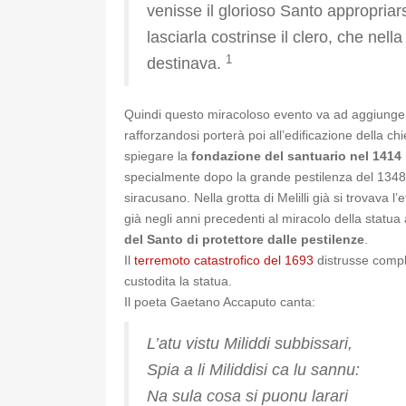
venisse il glorioso Santo appropriar
lasciarla costrinse il clero, che nel
1
destinava.
Quindi questo miracoloso evento va ad aggiungersi
rafforzandosi porterà poi all’edificazione della ch
spiegare la
fondazione del santuario nel 1414 
specialmente dopo la grande pestilenza del 1348 
siracusano. Nella grotta di Melilli già si trovava 
già negli anni precedenti al miracolo della statu
del Santo di protettore dalle pestilenze
.
Il
terremoto catastrofico del 1693
distrusse compl
custodita la statua.
Il poeta Gaetano Accaputo canta:
L’atu vistu Miliddi subbissari,
Spia a li Miliddisi ca lu sannu:
Na sula cosa si puonu larari