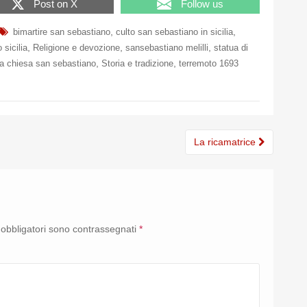
Post on X
Follow us
,
,
bimartire san sebastiano
culto san sebastiano in sicilia
,
,
,
 sicilia
Religione e devozione
sansebastiano melilli
statua di
,
,
ia chiesa san sebastiano
Storia e tradizione
terremoto 1693
La ricamatrice
 obbligatori sono contrassegnati
*