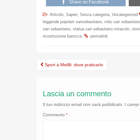
Share on Facebook
,
,
,
Articolo
Saperi
Senza categoria
Uncategorized
,
leggende popolari sansebastiano
mito san sebastiano
,
,
san sebastiano
statua san sebastiano miracolo
stor
.
.
ricostruzione barocca
permalink
Post
Sport a Melilli: dove praticarlo
navigation
Lascia un commento
Il tuo indirizzo email non sarà pubblicato.
I campi
Commento
*