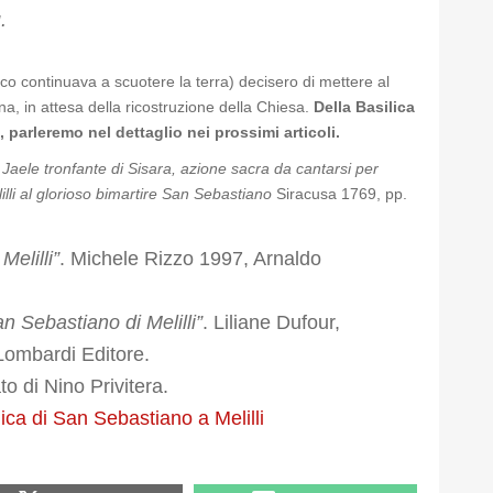
.
smico continuava a scuotere la terra) decisero di mettere al
a, in attesa della ricostruzione della Chiesa.
Della Basilica
arleremo nel dettaglio nei prossimi articoli.
a
Jaele tronfante di Sisara, azione sacra da cantarsi per
lilli al glorioso bimartire San Sebastiano
Siracusa 1769, pp.
Melilli”
. Michele Rizzo 1997, Arnaldo
n Sebastiano di Melilli”
. Liliane Dufour,
Lombardi Editore.
to di Nino Privitera.
lica di San Sebastiano a Melilli