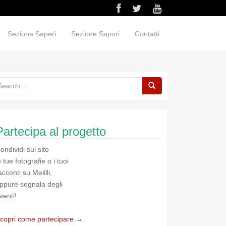
Sezione Saperi
Sezione Sapori
Contatti
Partecipa al progetto
ondividi sul sito
e tue fotografie o i tuoi
acconti su Melilli,
ppure segnala degli
venti!
copri come partecipare →