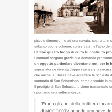
piccole dimensioni e ad una navata, costruita in 
soltanto poche colonne, conservate nell’atrio della
Perché questo luogo di culto fu costruito prop
I santuari sorgono grazie alla domanda pressante 
un oggetto particolare diventano noti per le l
sopranaturale diventa troppo intensa e la necessità
che anche la Chiesa deve accettare la richiesta d
santuario di San Sebastiano, come accadde in molti
Il prodigio di San Sebastiano viene tramandato 
riportiamo una settecentesca:
“Erano gli anni della fruttifera Inca
di MCCCCXIV quando una nave dall’A