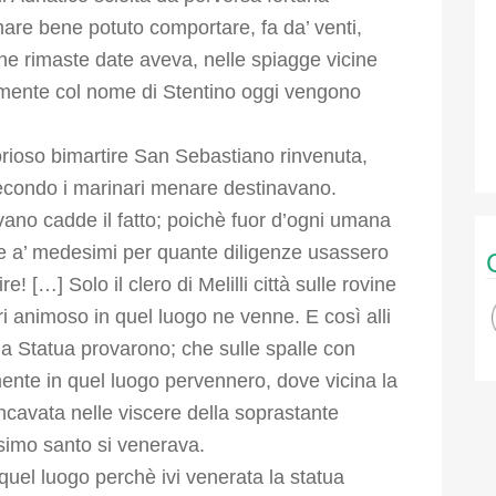
are bene potuto comportare, fa da’ venti,
sane rimaste date aveva, nelle spiagge vicine
garmente col nome di Stentino oggi vengono
lorioso bimartire San Sebastiano rinvenuta,
econdo i marinari menare destinavano.
ano cadde il fatto; poichè fuor d’ogni umana
e a’ medesimi per quante diligenze usassero
re! […] Solo il clero di Melilli città sulle rovine
ltri animoso in quel luogo ne venne. E così alli
la Statua provarono; che sulle spalle con
nte in quel luogo pervennero, dove vicina la
incavata nelle viscere della soprastante
imo santo si venerava.
uel luogo perchè ivi venerata la statua