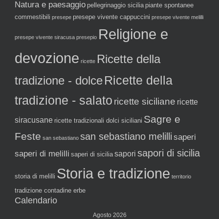
Natura e paesaggio
pellegrinaggio sicilia
piante spontanee
commestibili
presepe vivente cappuccini
presepe
presepe vivente melilli
Religione e
presepe vivente siracusa
presepio
devozione
Ricette della
ricette
tradizione - dolce
Ricette della
tradizione - salato
ricette siciliane
ricette
Sagre e
siracusane
ricette tradizionali dolci siciliani
Feste
san sebastiano melilli
saperi
san sebastiano
sapori di sicilia
saperi di melilli
sapori
saperi di sicilia
Storia e tradizione
storia di melilli
territorio
tradizione contadine erbe
Calendario
Agosto 2026