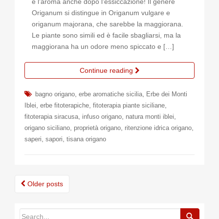
e l’aroma anche dopo l’essiccazione! Il genere
Origanum si distingue in Origanum vulgare e
origanum majorana, che sarebbe la maggiorana.
Le piante sono simili ed è facile sbagliarsi, ma la
maggiorana ha un odore meno spiccato e […]
Continue reading
,
,
bagno origano
erbe aromatiche sicilia
Erbe dei Monti
,
,
,
Iblei
erbe fitoterapiche
fitoterapia piante siciliane
,
,
,
fitoterapia siracusa
infuso origano
natura monti iblei
,
,
,
origano siciliano
proprietà origano
ritenzione idrica origano
,
,
saperi
sapori
tisana origano
Posts
Older posts
navigation