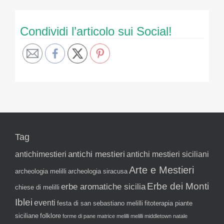
Condividi l’articolo sui Social!
Tag
antichi mestieri
antichimestieri
antichi mestieri siciliani
Arte e Mestieri
archeologia melilli
archeologia siracusa
Erbe dei Monti
erbe aromatiche sicilia
chiese di melilli
Iblei
eventi
festa di san sebastiano melilli
fitoterapia piante
siciliane
folklore
forme di pane
matrice melilli
melilli
middletown
natale