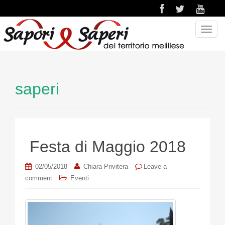
T
o
g
g
l
saperi
e
n
a
v
i
Festa di Maggio 2018
g
a
02/05/2018
Chiara Privitera
Leave a
t
comment
Eventi
i
o
n