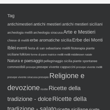
Tag
antichi mestieri
antichimestieri
antichi mestieri siciliani
Arte e Mestieri
archeologia melilli
archeologia siracusa
Erbe dei Monti
erbe aromatiche sicilia
chiese di melilli
Iblei
eventi
festa di san sebastiano melilli
fitoterapia piante
siciliane
folklore
forme di pane
matrice melilli
melilli
middletown
natale
Natura e paesaggio
pellegrinaggio sicilia
piante spontanee
commestibili
presepe vivente cappuccini
presepe
presepe vivente melilli
Religione e
presepe vivente siracusa
presepio
devozione
Ricette della
ricette
tradizione - dolce
Ricette della
tradizione - salato
ricette siciliane
ricette