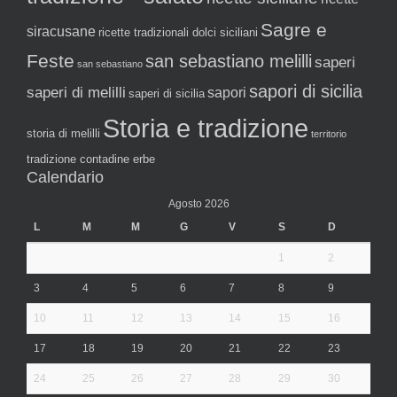
Sagre e
siracusane
ricette tradizionali dolci siciliani
Feste
san sebastiano melilli
saperi
san sebastiano
sapori di sicilia
saperi di melilli
sapori
saperi di sicilia
Storia e tradizione
storia di melilli
territorio
tradizione contadine erbe
Calendario
Agosto 2026
L
M
M
G
V
S
D
1
2
3
4
5
6
7
8
9
10
11
12
13
14
15
16
17
18
19
20
21
22
23
24
25
26
27
28
29
30