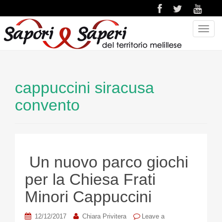
T
o
g
g
l
cappuccini siracusa
e
n
convento
a
v
i
g
a
Un nuovo parco giochi
t
per la Chiesa Frati
i
o
Minori Cappuccini
n
12/12/2017
Chiara Privitera
Leave a