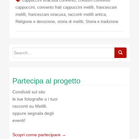
,
cappuccini siracusa convento
chiostro convento
,
,
cappuccini
convento frati cappuccini melilli
francescani
,
,
,
melilli
francescani siracusa
racconti melilli antica
,
,
Religione e devozione
storia di melilli
Storia e tradizione
Partecipa al progetto
Condividi sul sito
le tue fotografie o i tuoi
racconti su Melilli,
oppure segnala degli
eventi!
Scopri come partecipare →