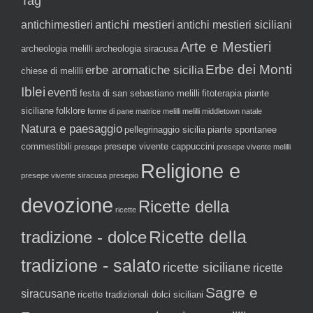
Tag
antichi mestieri
antichimestieri
antichi mestieri siciliani
Arte e Mestieri
archeologia melilli
archeologia siracusa
Erbe dei Monti
erbe aromatiche sicilia
chiese di melilli
Iblei
eventi
festa di san sebastiano melilli
fitoterapia piante
siciliane
folklore
forme di pane
matrice melilli
melilli
middletown
natale
Natura e paesaggio
pellegrinaggio sicilia
piante spontanee
commestibili
presepe vivente cappuccini
presepe
presepe vivente melilli
Religione e
presepe vivente siracusa
presepio
devozione
Ricette della
ricette
tradizione - dolce
Ricette della
tradizione - salato
ricette siciliane
ricette
Sagre e
siracusane
ricette tradizionali dolci siciliani