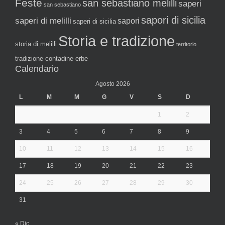
Feste
san sebastiano melilli
saperi
san sebastiano
sapori di sicilia
saperi di melilli
sapori
saperi di sicilia
Storia e tradizione
storia di melilli
territorio
tradizione contadine erbe
Calendario
Agosto 2026
L
M
M
G
V
S
D
1
2
3
4
5
6
7
8
9
10
11
12
13
14
15
16
17
18
19
20
21
22
23
24
25
26
27
28
29
30
31
« Dic