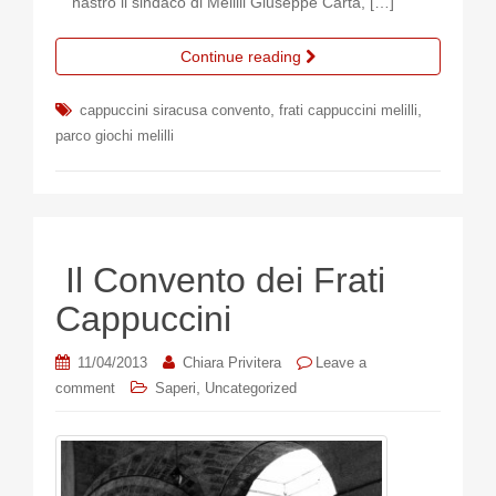
nastro il sindaco di Melilli Giuseppe Carta, […]
Continue reading
,
,
cappuccini siracusa convento
frati cappuccini melilli
parco giochi melilli
Il Convento dei Frati
Cappuccini
11/04/2013
Chiara Privitera
Leave a
,
comment
Saperi
Uncategorized