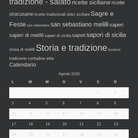
tradizione - salato
ricette siciliane
ricette
Sagre e
siracusane
ricette tradizionali dolci siciliani
Feste
san sebastiano melilli
saperi
san sebastiano
sapori di sicilia
saperi di melilli
sapori
saperi di sicilia
Storia e tradizione
storia di melilli
territorio
tradizione contadine erbe
Calendario
Agosto 2026
L
M
M
G
V
S
D
1
2
3
4
5
6
7
8
9
10
11
12
13
14
15
16
17
18
19
20
21
22
23
24
25
26
27
28
29
30