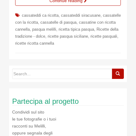
Continue reading
,
,
cassateddi ca ricotta
cassateddi siracusane
cassatelle
,
,
con la ricotta
cassatelle di pasqua
cassatine con ricotta
,
,
,
cannella
pasqua melilli
ricetta tipica pasqua
Ricette della
,
,
,
tradizione - dolce
ricette pasqua siciliane
ricette pasquali
ricette ricotta cannella
Partecipa al progetto
Condividi sul sito
le tue fotografie o i tuoi
racconti su Melilli,
oppure segnala degli