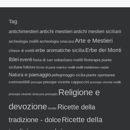
Tag
antichi mestieri
antichimestieri
antichi mestieri siciliani
Arte e Mestieri
archeologia melilli
archeologia siracusa
Erbe dei Monti
erbe aromatiche sicilia
chiese di melilli
Iblei
eventi
festa di san sebastiano melilli
fitoterapia piante
siciliane
folklore
forme di pane
matrice melilli
melilli
middletown
natale
Natura e paesaggio
pellegrinaggio sicilia
piante spontanee
commestibili
presepe vivente cappuccini
presepe
presepe vivente melilli
Religione e
presepe vivente siracusa
presepio
devozione
Ricette della
ricette
tradizione - dolce
Ricette della