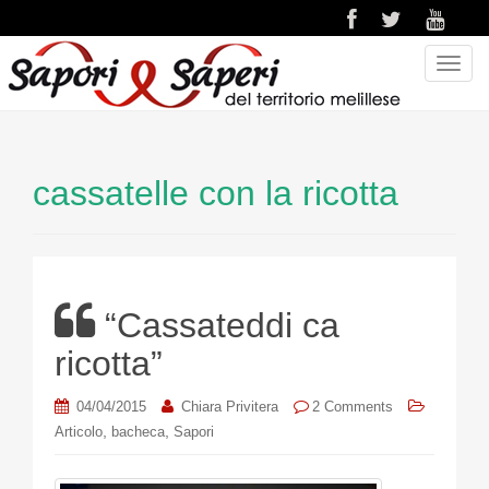
T
o
g
g
l
cassatelle con la ricotta
e
n
a
v
i
“Cassateddi ca
g
a
ricotta”
t
i
04/04/2015
Chiara Privitera
2 Comments
o
,
,
Articolo
bacheca
Sapori
n