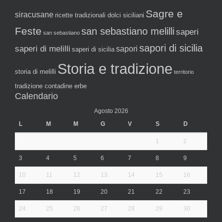
Sagre e
siracusane
ricette tradizionali dolci siciliani
Feste
san sebastiano melilli
saperi
san sebastiano
sapori di sicilia
saperi di melilli
sapori
saperi di sicilia
Storia e tradizione
storia di melilli
territorio
tradizione contadine erbe
Calendario
Agosto 2026
L
M
M
G
V
S
D
1
2
3
4
5
6
7
8
9
10
11
12
13
14
15
16
17
18
19
20
21
22
23
24
25
26
27
28
29
30