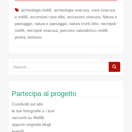
,
,
archeologia melilli
archeologia siracusa
cave siracusa
,
,
,
e melilli
escursioni cave iblei
escursioni siracusa
Natura e
,
,
,
paesaggio
natura e paesaggio
natura monti iblei
necropoli
,
,
,
melilli
necropoli siracusa
percorso naturalistico melilli
,
pirrera
territorio
Partecipa al progetto
Condividi sul sito
le tue fotografie o i tuoi
racconti su Melilli,
oppure segnala degli
eventi!