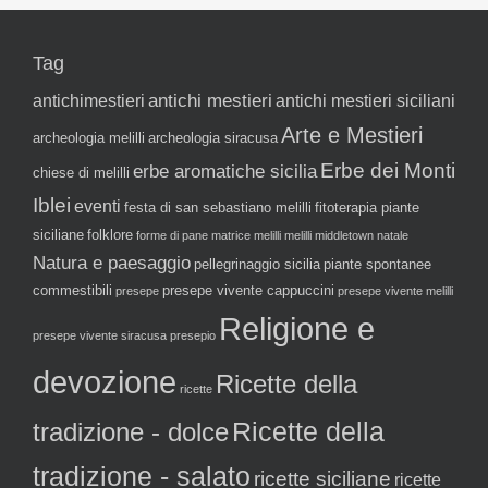
Tag
antichi mestieri
antichimestieri
antichi mestieri siciliani
Arte e Mestieri
archeologia melilli
archeologia siracusa
Erbe dei Monti
erbe aromatiche sicilia
chiese di melilli
Iblei
eventi
festa di san sebastiano melilli
fitoterapia piante
siciliane
folklore
forme di pane
matrice melilli
melilli
middletown
natale
Natura e paesaggio
pellegrinaggio sicilia
piante spontanee
commestibili
presepe vivente cappuccini
presepe
presepe vivente melilli
Religione e
presepe vivente siracusa
presepio
devozione
Ricette della
ricette
tradizione - dolce
Ricette della
tradizione - salato
ricette siciliane
ricette