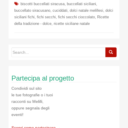
,
,
biscotti buccellati siracusa
buccellati siciliani
,
,
,
buccellato siracusano
cuciddati
dolci natale melillesi
dolci
,
,
,
siciliani fichi
fichi secchi
fichi secchi cioccolato
Ricette
,
della tradizione - dolce
ricette siciliane natale
Partecipa al progetto
Condividi sul sito
le tue fotografie o i tuoi
racconti su Melilli,
oppure segnala degli
eventi!
Scopri come partecipare →