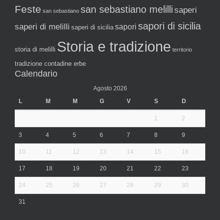
Feste
san sebastiano melilli
saperi
san sebastiano
sapori di sicilia
saperi di melilli
sapori
saperi di sicilia
Storia e tradizione
storia di melilli
territorio
tradizione contadine erbe
Calendario
Agosto 2026
L
M
M
G
V
S
D
1
2
3
4
5
6
7
8
9
10
11
12
13
14
15
16
17
18
19
20
21
22
23
24
25
26
27
28
29
30
31