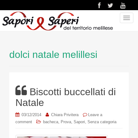
T
o
g
g
l
dolci natale melillesi
e
n
a
v
i
Biscotti buccellati di
g
a
Natale
t
i
03/12/2014
Chiara Privitera
Leave a
o
,
,
,
comment
bacheca
Prova
Sapori
Senza categoria
n