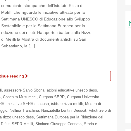
comunicato stampa che dell’Istututo Rizzo di
Melilli, che riguarda le iniziative attivate per la
Settimana UNESCO di Educazione allo Sviluppo
Sostenibile e per la Settimana Europea per la
riduzione dei rifiuti. Ha aperto i battenti alla Rizzo
di Melilli la Mostra di documenti antichi su San
Sebastiano, la […]
tinue reading
,
,
,
li
assessore Salvo Sbona
azioni educative unesco dess
,
,
,
a
Conchita Musumeci
Cutgana SERR
Cutgana Università
,
,
,
ERR
iniziative SERR siracusa
istituto rizzo melilli
Mostra di
,
,
,
aggio
Nellina Tranchina
Nunziatella Lentini Deuscit
Rifiuti zero di
,
a rizzo unesco dess
Settimana Europea per la Riduzione dei
,
,
Rifiuti SERR Melilli
Sindaco Giuseppe Cannata
Storia e