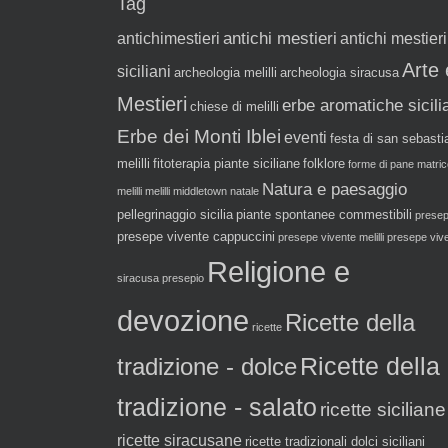
Tag
antichi mestieri
antichimestieri
antichi mestieri
Arte 
siciliani
archeologia melilli
archeologia siracusa
Mestieri
erbe aromatiche sicili
chiese di melilli
Erbe dei Monti Iblei
eventi
festa di san sebasti
melilli
fitoterapia piante siciliane
folklore
forme di pane
matric
Natura e paesaggio
melilli
melilli
middletown
natale
pellegrinaggio sicilia
piante spontanee commestibili
prese
presepe vivente cappuccini
presepe vivente melilli
presepe viv
Religione e
siracusa
presepio
devozione
Ricette della
ricette
tradizione - dolce
Ricette della
tradizione - salato
ricette siciliane
ricette siracusane
ricette tradizionali dolci siciliani