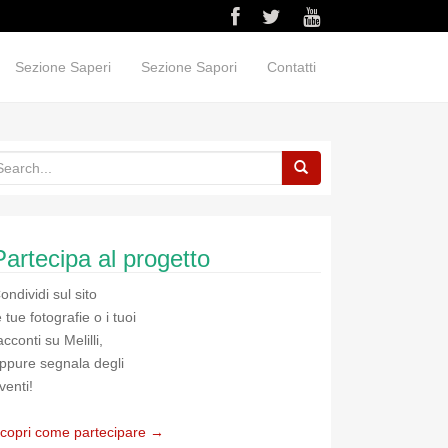
Sezione Saperi
Sezione Sapori
Contatti
Partecipa al progetto
ondividi sul sito
e tue fotografie o i tuoi
acconti su Melilli,
ppure segnala degli
venti!
copri come partecipare →