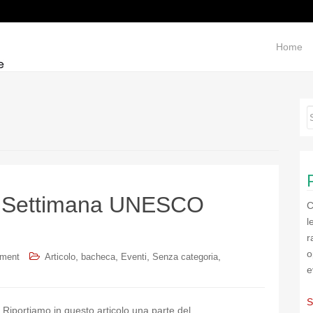
Home
 la Settimana UNESCO
C
l
r
o
,
,
,
,
mment
Articolo
bacheca
Eventi
Senza categoria
e
S
Riportiamo in questo articolo una parte del