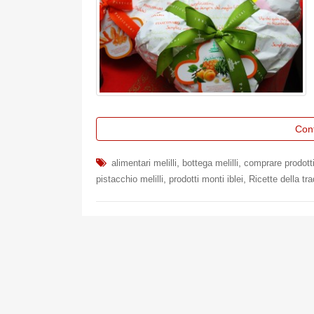
Con
,
,
alimentari melilli
bottega melilli
comprare prodotti
,
,
pistacchio melilli
prodotti monti iblei
Ricette della tra