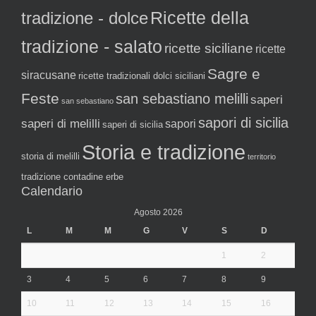
tradizione - dolce
Ricette della
tradizione - salato
ricette siciliane
ricette
Sagre e
siracusane
ricette tradizionali dolci siciliani
Feste
san sebastiano melilli
saperi
san sebastiano
sapori di sicilia
saperi di melilli
sapori
saperi di sicilia
Storia e tradizione
storia di melilli
territorio
tradizione contadine erbe
Calendario
Agosto 2026
L
M
M
G
V
S
D
1
2
3
4
5
6
7
8
9
10
11
12
13
14
15
16