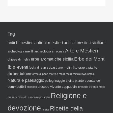
Tag
antichi mestieri
antichimestieri
antichi mestieri siciliani
Arte e Mestieri
archeologia melilli
archeologia siracusa
Erbe dei Monti
erbe aromatiche sicilia
chiese di melilli
Iblei
eventi
festa di san sebastiano melilli
fitoterapia piante
siciliane
folklore
forme di pane
matrice melilli
melilli
middletown
natale
Natura e paesaggio
pellegrinaggio sicilia
piante spontanee
commestibili
presepe vivente cappuccini
presepe
presepe vivente melilli
Religione e
presepe vivente siracusa
presepio
devozione
Ricette della
ricette