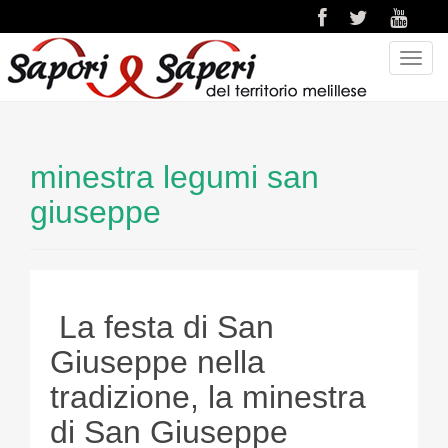
T
o
g
g
l
minestra legumi san
e
n
giuseppe
a
v
i
g
a
La festa di San
t
Giuseppe nella
i
o
tradizione, la minestra
n
di San Giuseppe