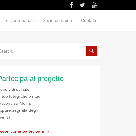
Sezione Saperi
Sezione Sapori
Contatti
Partecipa al progetto
ondividi sul sito
e tue fotografie o i tuoi
acconti su Melilli,
ppure segnala degli
venti!
copri come partecipare →