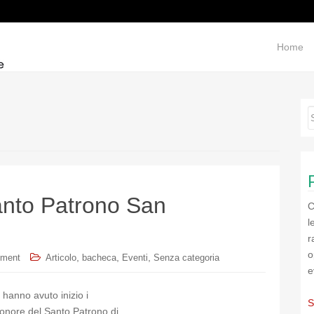
Home
Santo Patrono San
C
l
r
o
,
,
,
mment
Articolo
bacheca
Eventi
Senza categoria
e
 hanno avuto inizio i
S
 onore del Santo Patrono di