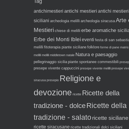
Tag
antichi mestieri
antichimestieri
antichi mestieri
Arte 
siciliani
archeologia melilli
archeologia siracusa
Mestieri
erbe aromatiche sicili
chiese di melilli
Erbe dei Monti Iblei
eventi
festa di san sebasti
melilli
fitoterapia piante siciliane
folklore
forme di pane
matric
Natura e paesaggio
melilli
melilli
middletown
natale
pellegrinaggio sicilia
piante spontanee commestibili
prese
presepe vivente cappuccini
presepe vivente melilli
presepe viv
Religione e
siracusa
presepio
devozione
Ricette della
ricette
tradizione - dolce
Ricette della
tradizione - salato
ricette siciliane
ricette siracusane
ricette tradizionali dolci siciliani