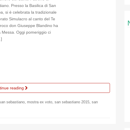
tiano. Presso la Basilica di San
a, si è celebrata la tradizionale
erato Simulacro al canto del Te
rroco don Giuseppe Blandino ha
a Messa. Oggi pomeriggio ci
…]
tinue reading
,
,
,
san sebastiano
mostra ex voto
san sebastiano 2015
san