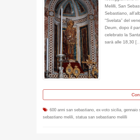
Melilli, San Sebas
Sebastiano, all’alb
“Svelata” del ven
Deum, dopo il pa
celebrato la Sant
sarà alle 18,30 [
Con
,
,
600 anni san sebastiano
ex-voto sicilia
gennaio 
,
sebastiano melili
statua san sebastiano melilli