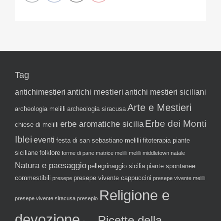
Tag
antichi mestieri
antichimestieri
antichi mestieri siciliani
Arte e Mestieri
archeologia melilli
archeologia siracusa
Erbe dei Monti
erbe aromatiche sicilia
chiese di melilli
Iblei
eventi
festa di san sebastiano melilli
fitoterapia piante
siciliane
folklore
forme di pane
matrice melilli
melilli
middletown
natale
Natura e paesaggio
pellegrinaggio sicilia
piante spontanee
commestibili
presepe vivente cappuccini
presepe
presepe vivente melilli
Religione e
presepe vivente siracusa
presepio
devozione
Ricette della