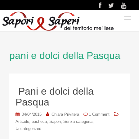
T
o
g
g
l
pani e dolci della Pasqua
e
n
a
v
i
Pani e dolci della
g
a
Pasqua
t
i
04/04/2015
Chiara Privitera
1 Comment
o
,
,
,
,
Articolo
bacheca
Sapori
Senza categoria
n
Uncategorized