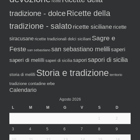
ricette
tradizione - dolce
Ricette della
tradizione - salato
ricette siciliane
ricette
Sagre e
siracusane
ricette tradizionali dolci siciliani
Feste
san sebastiano melilli
saperi
san sebastiano
sapori di sicilia
saperi di melilli
sapori
saperi di sicilia
Storia e tradizione
storia di melilli
territorio
tradizione contadine erbe
Calendario
Agosto 2026
L
M
M
G
V
S
D
1
2
3
4
5
6
7
8
9
10
11
12
13
14
15
16