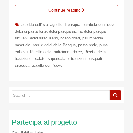
Continue reading
,
,
,
aceddu coll'ovu
agnello di pasqua
bambola con l'uovo
,
,
dolci di pasta forte
dolci pasqua sicilia
dolci pasqua
,
,
,
siciliani
dolci siracusano
ncanniddati
palumbedda
,
,
,
pasquale
pani e dolci della Pasqua
pasta reale
pupa
,
,
coll'ovu
Ricette della tradizione - dolce
Ricette della
,
,
tradizione - salato
saporisalato
tradizioni pasquali
,
siracusa
uccello con l'uovo
Partecipa al progetto
Condividi sul sito