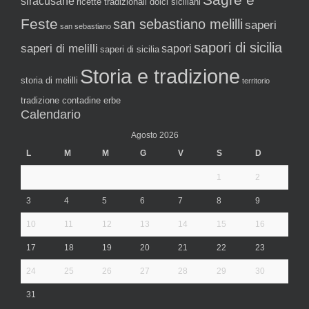
siracusane
ricette tradizionali dolci siciliani
Feste
san sebastiano melilli
saperi
san sebastiano
sapori di sicilia
saperi di melilli
sapori
saperi di sicilia
Storia e tradizione
storia di melilli
territorio
tradizione contadine erbe
Calendario
Agosto 2026
L
M
M
G
V
S
D
1
2
3
4
5
6
7
8
9
10
11
12
13
14
15
16
17
18
19
20
21
22
23
24
25
26
27
28
29
30
31