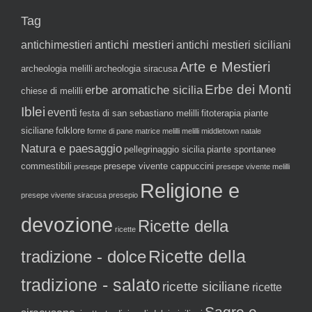
Tag
antichi mestieri
antichimestieri
antichi mestieri siciliani
Arte e Mestieri
archeologia melilli
archeologia siracusa
Erbe dei Monti
erbe aromatiche sicilia
chiese di melilli
Iblei
eventi
festa di san sebastiano melilli
fitoterapia piante
siciliane
folklore
forme di pane
matrice melilli
melilli
middletown
natale
Natura e paesaggio
pellegrinaggio sicilia
piante spontanee
commestibili
presepe vivente cappuccini
presepe
presepe vivente melilli
Religione e
presepe vivente siracusa
presepio
devozione
Ricette della
ricette
tradizione - dolce
Ricette della
tradizione - salato
ricette siciliane
ricette
Sagre e