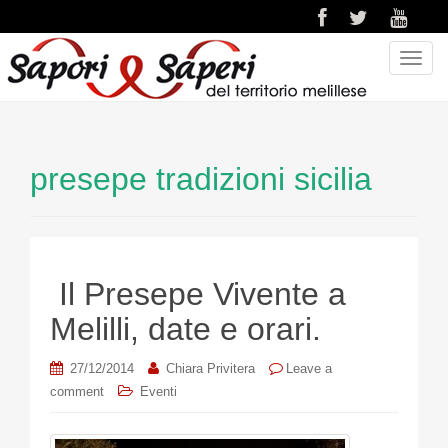
T
o
g
g
l
presepe tradizioni sicilia
e
n
a
v
i
Il Presepe Vivente a
g
a
Melilli, date e orari.
t
i
27/12/2014
Chiara Privitera
Leave a
o
comment
Eventi
n