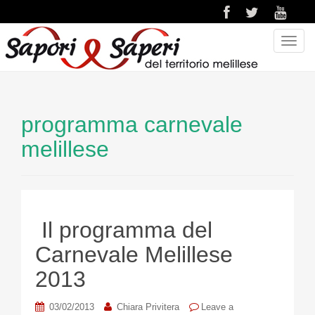
T
o
g
g
l
programma carnevale
e
n
melillese
a
v
i
g
a
Il programma del
t
Carnevale Melillese
i
o
2013
n
03/02/2013
Chiara Privitera
Leave a