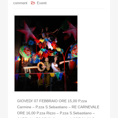
comment
Eventi
GIOVEDI’ 07 FEBBRAIO ORE 15,00 P.zza
Carmine – P.zza S.Sebastiano – RE CARNEVALE
ORE 16,00 P.zza Rizzo – P.zza S.Sebastiano –