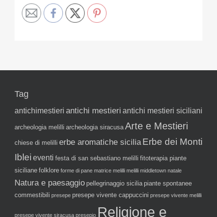
Tag
antichi mestieri
antichimestieri
antichi mestieri siciliani
Arte e Mestieri
archeologia melilli
archeologia siracusa
Erbe dei Monti
erbe aromatiche sicilia
chiese di melilli
Iblei
eventi
festa di san sebastiano melilli
fitoterapia piante
siciliane
folklore
forme di pane
matrice melilli
melilli
middletown
natale
Natura e paesaggio
pellegrinaggio sicilia
piante spontanee
commestibili
presepe vivente cappuccini
presepe
presepe vivente melilli
Religione e
presepe vivente siracusa
presepio