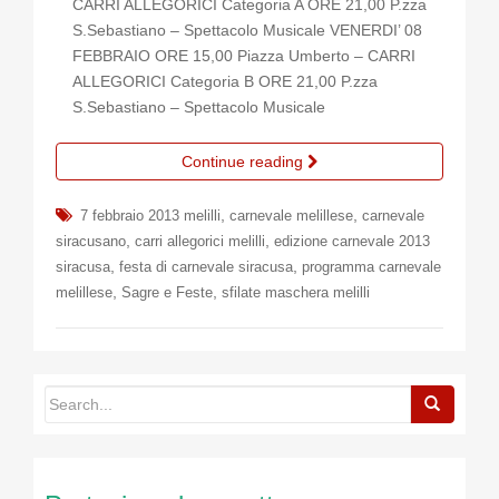
CARRI ALLEGORICI Categoria A ORE 21,00 P.zza
S.Sebastiano – Spettacolo Musicale VENERDI’ 08
FEBBRAIO ORE 15,00 Piazza Umberto – CARRI
ALLEGORICI Categoria B ORE 21,00 P.zza
S.Sebastiano – Spettacolo Musicale
Continue reading
,
,
7 febbraio 2013 melilli
carnevale melillese
carnevale
,
,
siracusano
carri allegorici melilli
edizione carnevale 2013
,
,
siracusa
festa di carnevale siracusa
programma carnevale
,
,
melillese
Sagre e Feste
sfilate maschera melilli