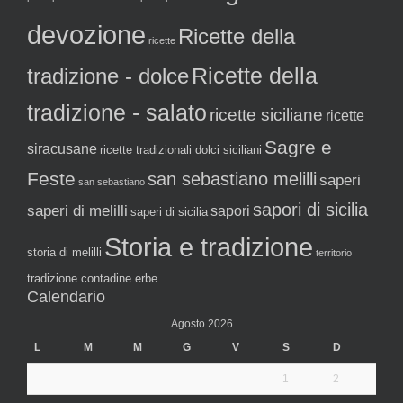
devozione
Ricette della
ricette
tradizione - dolce
Ricette della
tradizione - salato
ricette siciliane
ricette
Sagre e
siracusane
ricette tradizionali dolci siciliani
Feste
san sebastiano melilli
saperi
san sebastiano
sapori di sicilia
saperi di melilli
sapori
saperi di sicilia
Storia e tradizione
storia di melilli
territorio
tradizione contadine erbe
Calendario
Agosto 2026
L
M
M
G
V
S
D
1
2