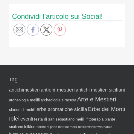
Condividi l’articolo sui Social!
Tag
antichi mestieri
antichimestieri
antichi mestieri siciliani
Arte e Mestieri
archeologia melilli
archeologia siracusa
Erbe dei Monti
erbe aromatiche sicilia
chiese di melilli
Iblei
eventi
festa di san sebastiano melilli
fitoterapia piante
siciliane
folklore
forme di pane
matrice melilli
melilli
middletown
natale