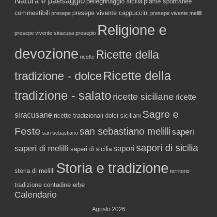
Natura e paesaggio
pellegrinaggio sicilia
piante spontanee
commestibili
presepe vivente cappuccini
presepe
presepe vivente melilli
Religione e
presepe vivente siracusa
presepio
devozione
Ricette della
ricette
tradizione - dolce
Ricette della
tradizione - salato
ricette siciliane
ricette
Sagre e
siracusane
ricette tradizionali dolci siciliani
Feste
san sebastiano melilli
saperi
san sebastiano
sapori di sicilia
saperi di melilli
sapori
saperi di sicilia
Storia e tradizione
storia di melilli
territorio
tradizione contadine erbe
Calendario
Agosto 2026