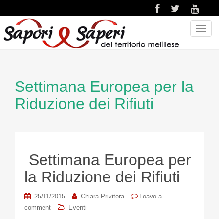
T
o
g
g
l
Settimana Europea per la
e
n
Riduzione dei Rifiuti
a
v
i
g
a
Settimana Europea per
t
la Riduzione dei Rifiuti
i
o
25/11/2015
Chiara Privitera
Leave a
n
comment
Eventi