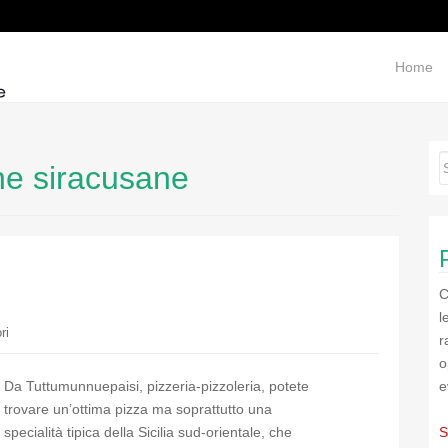
Home
he siracusane
C
l
ri
r
o
Da Tuttumunnuepaisi, pizzeria-pizzoleria, potete
e
trovare un’ottima pizza ma soprattutto una
specialità tipica della Sicilia sud-orientale, che
S