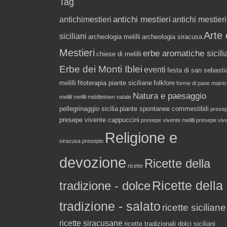
Tag
antichi mestieri
antichimestieri
antichi mestieri
Arte 
siciliani
archeologia melilli
archeologia siracusa
Mestieri
erbe aromatiche sicili
chiese di melilli
Erbe dei Monti Iblei
eventi
festa di san sebasti
melilli
fitoterapia piante siciliane
folklore
forme di pane
matric
Natura e paesaggio
melilli
melilli
middletown
natale
pellegrinaggio sicilia
piante spontanee commestibili
prese
presepe vivente cappuccini
presepe vivente melilli
presepe viv
Religione e
siracusa
presepio
devozione
Ricette della
ricette
tradizione - dolce
Ricette della
tradizione - salato
ricette siciliane
ricette siracusane
ricette tradizionali dolci siciliani