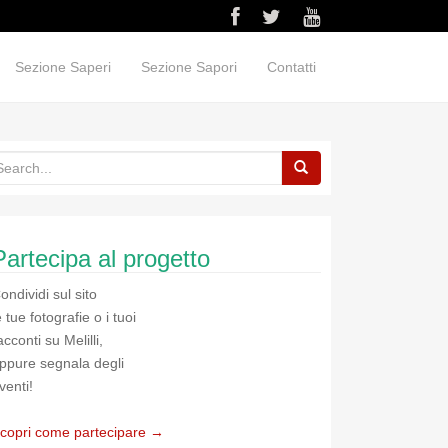
Sezione Saperi
Sezione Sapori
Contatti
Partecipa al progetto
ondividi sul sito
e tue fotografie o i tuoi
acconti su Melilli,
ppure segnala degli
venti!
copri come partecipare →